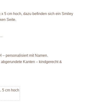
g x 5 cm hoch, dazu befinden sich ein Smiley
ken Seite.
l – personalisiert mit Namen.
, abgerundete Kanten – kindgerecht &
. 5 cm hoch