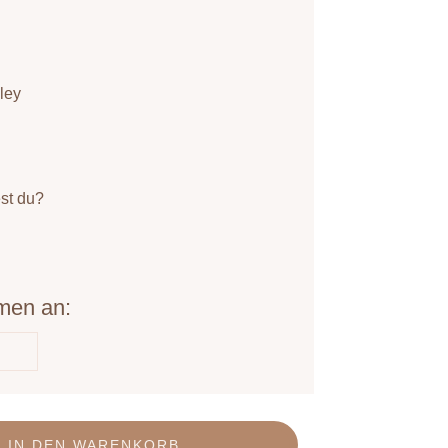
ley
st du?
men an:
IN DEN WARENKORB