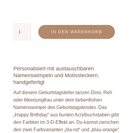
Farbenfroher
IN DEN WARENKORB
Geburtstagsteller
„Happy
Birthday“
mit
Motivstecker
Personalisiert mit austauschbaren
Namenswimpeln und Motivsteckern,
Schmetterling
handgefertigt
Menge
Auf diesem Geburtstagsteller tanzen Dino, Reh
oder Meerjungfrau unter dem farbenfrohen
Namenswimpel des Geburtstagskindes. Das
„Happy Birthday“ aus bunten Acrylbuchstaben gibt
den Farbton im 3-D-Effekt an. Du kannst zwischen
den zwei Farbvarianten „lila-rot“ und „blau-orange“